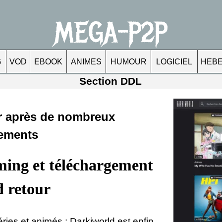
MEGA-P2P
G
VOD
EBOOK
ANIMES
HUMOUR
LOGICIEL
HEB
Section DDL
 après de nombreux
ements
aming et téléchargement
d retour
ries et animés : Darkiworld est enfin