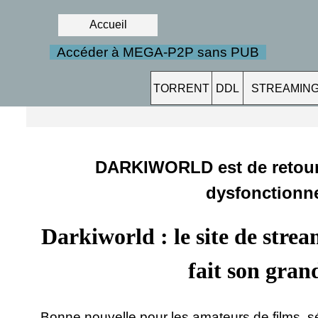
Accueil
Accéder à MEGA-P2P sans PUB
TORRENT
DDL
STREAMIN
DARKIWORLD est de retour
dysfonctionn
Darkiworld : le site de stre
fait son gran
Bonne nouvelle pour les amateurs de films, sé