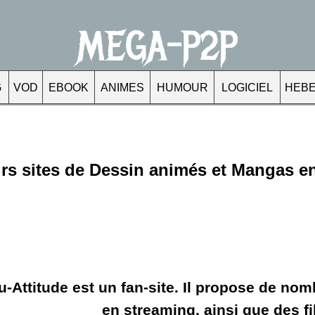
MEGA-P2P
G
VOD
EBOOK
ANIMES
HUMOUR
LOGICIEL
HEB
urs sites de Dessin animés et Mangas e
u-Attitude est un fan-site. Il propose de n
en streaming, ainsi que des 