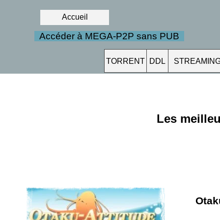
Accueil
Accéder à MEGA-P2P sans PUB
TORRENT
DDL
STREAMIN
Les meille
Otak