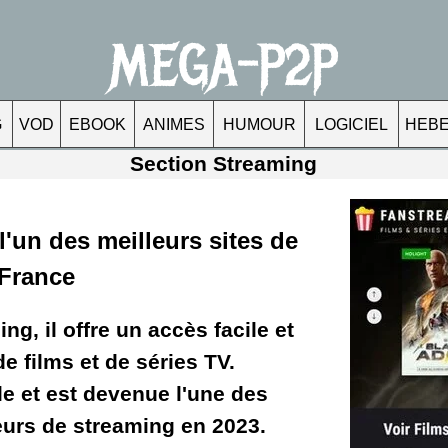
MEGA-P2P
G
VOD
EBOOK
ANIMES
HUMOUR
LOGICIEL
HEB
Section Streaming
'un des meilleurs sites de
 France
g, il offre un accès facile et
de films et de séries TV.
le et est devenue l'une des
eurs de streaming en 2023.