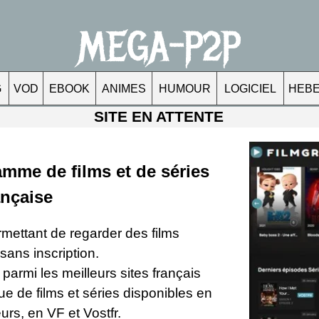
MEGA-P2P
G
VOD
EBOOK
ANIMES
HUMOUR
LOGICIEL
HEB
SITE EN ATTENTE
mme de films et de séries
ançaise
mettant de regarder des films
 sans inscription.
 parmi les meilleurs sites français
e de films et séries disponibles en
urs, en VF et Vostfr.