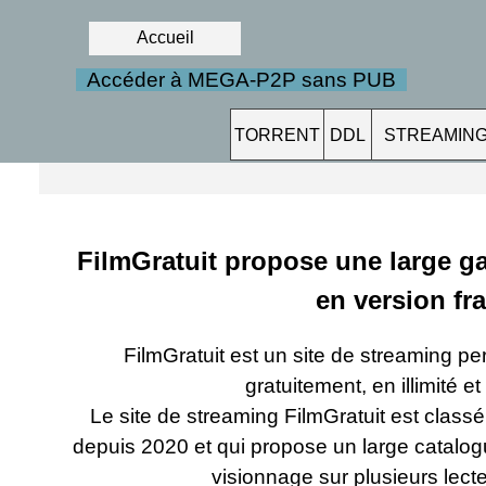
Accueil
Accéder à MEGA-P2P sans PUB
TORRENT
DDL
STREAMIN
FilmGratuit propose une large ga
en version fr
FilmGratuit est un site de streaming
per
gratuitement, en illimité et
Le site de streaming FilmGratuit est classé
depuis 2020 et qui propose un large catalogu
visionnage sur plusieurs lecte