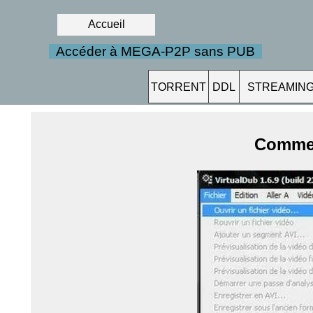
Accueil
Accéder à MEGA-P2P sans PUB
TORRENT
DDL
STREAMIN
Comment