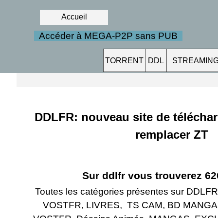
Accueil
Accéder à MEGA-P2P sans PUB
TORRENT
DDL
STREAMIN
DDLFR: nouveau site de télécha
remplacer ZT
Sur ddlfr vous trouverez 62
Toutes les catégories présentes sur DDLFR
VOSTFR, LIVRES, TS CAM, BD MANGAS, 