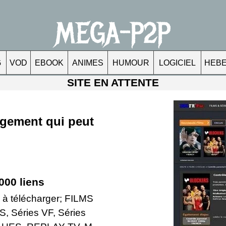
MEGA-P2P
G
VOD
EBOOK
ANIMES
HUMOUR
LOGICIEL
HEB
SITE EN ATTENTE
rgement qui peut
000 liens
 à télécharger; FILMS
Séries VF, Séries