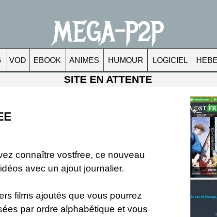
MEGA-P2P
G
VOD
EBOOK
ANIMES
HUMOUR
LOGICIEL
HEB
SITE EN ATTENTE
EE
vez connaître
vostfree
, ce nouveau
idéos avec un ajout journalier.
iers films ajoutés que vous pourrez
ssées par ordre alphabétique et vous